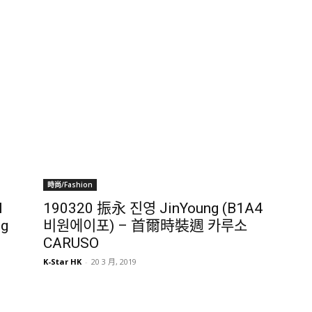
時尚/Fashion
N
190320 振永 진영 JinYoung (B1A4
ng
비원에이포) – 首爾時裝週 카루소
CARUSO
K-Star HK
-
20 3 月, 2019