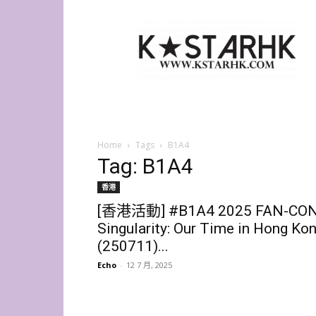
K-
Star
HK
Home
Tags
B1A4
Tag: B1A4
香港
[香港活動] #B1A4 2025 FAN-CO
Singularity: Our Time in Hong Ko
(250711)...
Echo
-
12 7 月, 2025