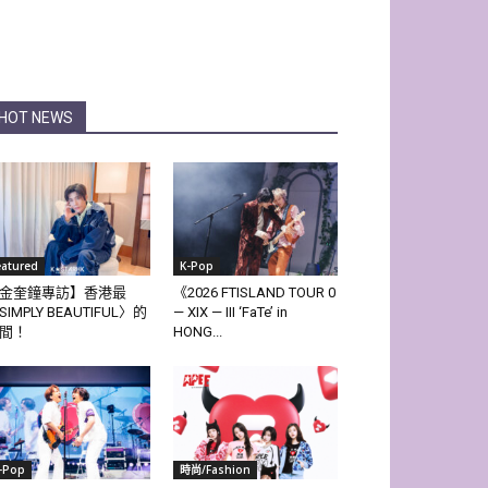
HOT NEWS
eatured
K-Pop
金奎鐘專訪】香港最
《2026 FTISLAND TOUR 0
SIMPLY BEAUTIFUL〉的
— XIX — III ‘FaTe’ in
間！
HONG...
-Pop
時尚/Fashion