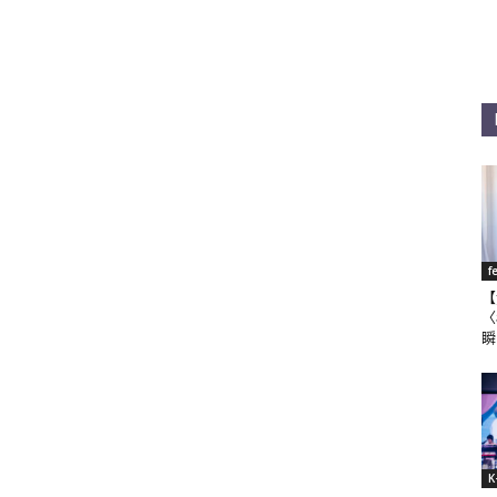
f
【
〈
瞬
K