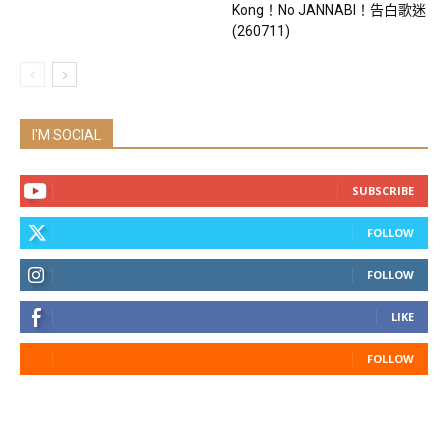
Kong！No JANNABI！告白歌迷
(260711)
I'M SOCIAL
SUBSCRIBE
FOLLOW
FOLLOW
LIKE
FOLLOW