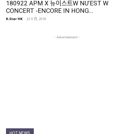
180922 APM X 뉴이스트W NU’EST W
CONCERT -ENCORE IN HONG...
K-Star HK
-
22 9 月, 2018
- Advertisement -
HOT NEWS