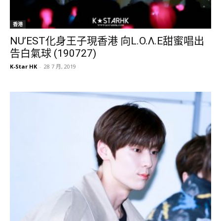
香港
NU’EST化身王子現香港 向L.O.Λ.E甜蜜唱出
告白氣球 (190727)
K-Star HK
-
28 7 月, 2019