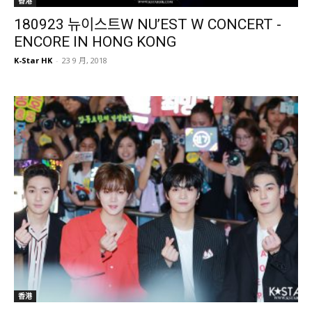
香港
180923 뉴이스트W NU’EST W CONCERT -
ENCORE IN HONG KONG
K-Star HK
-
23 9 月, 2018
香港