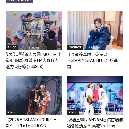
K-Pop
featured
[現場直擊]新人男團EMOTI:M 出
【金奎鐘專訪】香港最
道9日即旋風襲港 FM大騷個人
〈SIMPLY BEAUTIFUL〉的瞬
魅力吸粉絲 (260808)
間！
K-Pop
K-Pop
《2026 FTISLAND TOUR 0 —
[現場直擊] JANNABI香港首場演
XIX — III ‘FaTe’ in HONG...
唱會感動落幕 高喊No Hong