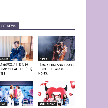
HOT NEWS
eatured
K-Pop
金奎鐘專訪】香港最
《2026 FTISLAND TOUR 0
SIMPLY BEAUTIFUL〉的
— XIX — III ‘FaTe’ in
間！
HONG...
-Pop
時尚/Fashion