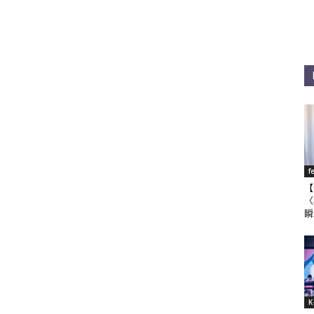
f
【
〈
瞬
K