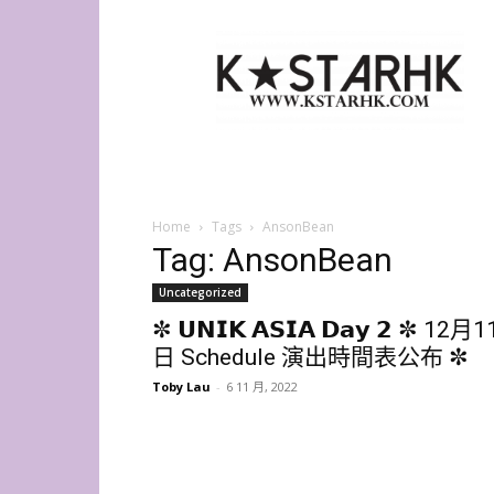
K-
Star
HK
Home
Tags
AnsonBean
Tag: AnsonBean
Uncategorized
✼ 𝗨𝗡𝗜𝗞 𝗔𝗦𝗜𝗔 𝗗𝗮𝘆 𝟮 ✼ 12月1
日 Schedule 演出時間表公布 ✼
Toby Lau
-
6 11 月, 2022