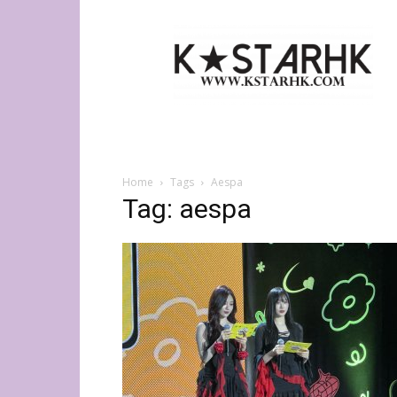
K-
Star
HK
Home
Tags
Aespa
Tag: aespa