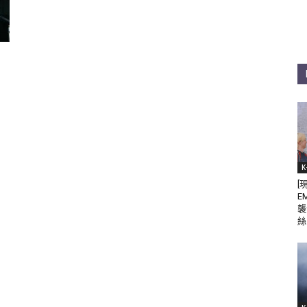
K
[
E
襲
絲 