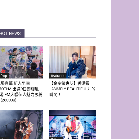
HOT NEWS
-Pop
featured
現場直擊]新人男團
【金奎鐘專訪】香港最
MOTI:M 出道9日即旋風
〈SIMPLY BEAUTIFUL〉的
港 FM大騷個人魅力吸粉
瞬間！
(260808)