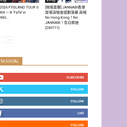
-Pop
K-Pop
2026 FTISLAND TOUR 0
[現場直擊] JANNABI香港
XIX — III ‘FaTe’ in
首場演唱會感動落幕 高喊
NG...
No Hong Kong！No
JANNABI！告白歌迷
(260711)
I'M SOCIAL
SUBSCRIBE
FOLLOW
FOLLOW
LIKE
FOLLOW