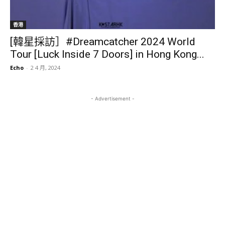
香港
[韓星採訪］#Dreamcatcher 2024 World
Tour [Luck Inside 7 Doors] in Hong Kong...
Echo
-
2 4 月, 2024
- Advertisement -