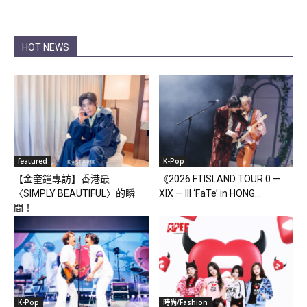
HOT NEWS
featured
K-Pop
【金奎鐘專訪】香港最
《2026 FTISLAND TOUR 0 —
〈SIMPLY BEAUTIFUL〉的瞬
XIX — III ‘FaTe’ in HONG...
間！
K-Pop
時尚/Fashion