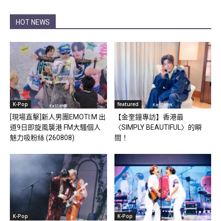
HOT NEWS
K-Pop
featured
[現場直擊]新人男團EMOTI:M 出
【金奎鐘專訪】香港最
道9日即旋風襲港 FM大騷個人
〈SIMPLY BEAUTIFUL〉的瞬
魅力吸粉絲 (260808)
間！
K-Pop
K-Pop