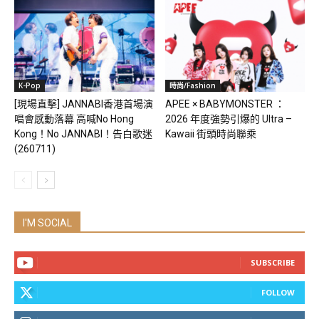
K-Pop
時尚/Fashion
[現場直擊] JANNABI香港首場演
APEE × BABYMONSTER ：
唱會感動落幕 高喊No Hong
2026 年度強勢引爆的 Ultra –
Kong！No JANNABI！告白歌迷
Kawaii 街頭時尚聯乘
(260711)
I'M SOCIAL
SUBSCRIBE
FOLLOW