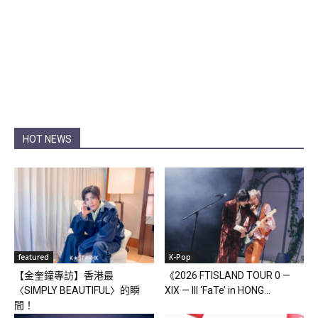
HOT NEWS
featured
K-Pop
【金奎鐘專訪】香港最
《2026 FTISLAND TOUR 0 —
〈SIMPLY BEAUTIFUL〉的瞬
XIX — III ‘FaTe’ in HONG...
間！