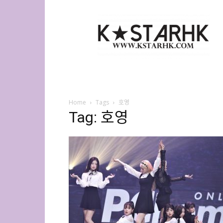
K-
Star
HK
Home
Tags
호영
Tag: 호영