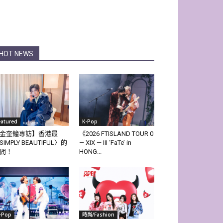
HOT NEWS
eatured
K-Pop
金奎鐘專訪】香港最
《2026 FTISLAND TOUR 0
SIMPLY BEAUTIFUL〉的
— XIX — III ‘FaTe’ in
間！
HONG...
-Pop
時尚/Fashion