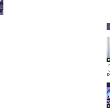
f
【
〈
瞬
K