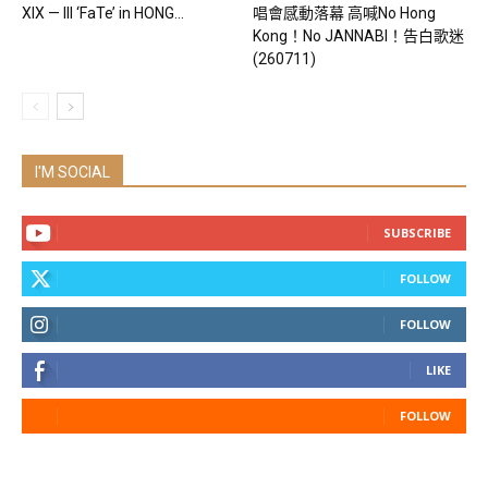
XIX — III ‘FaTe’ in HONG...
唱會感動落幕 高喊No Hong
Kong！No JANNABI！告白歌迷
(260711)
I'M SOCIAL
SUBSCRIBE
FOLLOW
FOLLOW
LIKE
FOLLOW