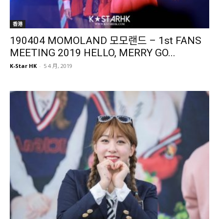
香港
190404 MOMOLAND 모모랜드 – 1st FANS
MEETING 2019 HELLO, MERRY GO...
K-Star HK
-
5 4 月, 2019