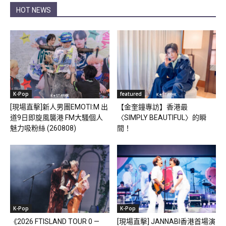
HOT NEWS
K-Pop
featured
[現場直擊]新人男團EMOTI:M 出
【金奎鐘專訪】香港最
道9日即旋風襲港 FM大騷個人
〈SIMPLY BEAUTIFUL〉的瞬
魅力吸粉絲 (260808)
間！
K-Pop
K-Pop
《2026 FTISLAND TOUR 0 —
[現場直擊] JANNABI香港首場演