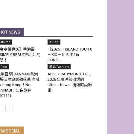
HOT NEWS
eatured
K-Pop
金奎鐘專訪】香港最
《2026 FTISLAND TOUR 0
SIMPLY BEAUTIFUL〉的
— XIX — III ‘FaTe’ in
間！
HONG...
-Pop
時尚/Fashion
現場直擊] JANNABI香港
APEE × BABYMONSTER ：
場演唱會感動落幕 高喊
2026 年度強勢引爆的
o Hong Kong！No
Ultra – Kawaii 街頭時尚聯
ANNABI！告白歌迷
乘
60711)
I'M SOCIAL