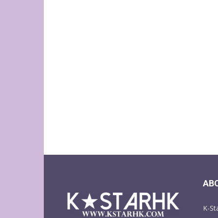
AB
K-