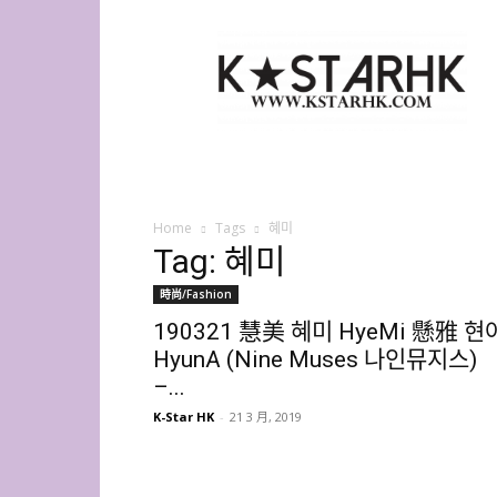
K-
Star
HK
Home
Tags
혜미
Tag: 혜미
時尚/Fashion
190321 慧美 혜미 HyeMi 懸雅 현
HyunA (Nine Muses 나인뮤지스)
–...
K-Star HK
-
21 3 月, 2019