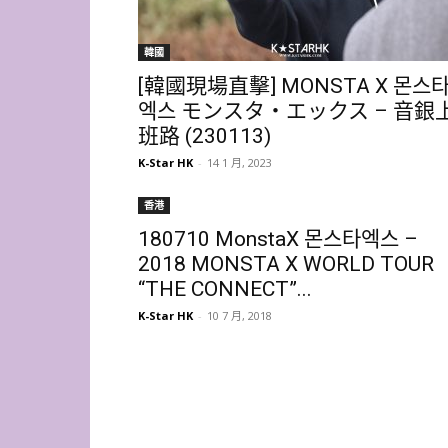
韓國
[韓國現場直擊] MONSTA X 몬스
엑스 モンスタ・エックス – 音銀
班路 (230113)
K-Star HK
-
14 1 月, 2023
香港
180710 MonstaX 몬스타엑스 –
2018 MONSTA X WORLD TOUR
“THE CONNECT”...
K-Star HK
-
10 7 月, 2018