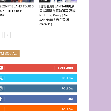
-Pop
K-Pop
2026 FTISLAND TOUR 0
[現場直擊] JANNABI香港
XIX — III ‘FaTe’ in
首場演唱會感動落幕 高喊
NG...
No Hong Kong！No
JANNABI！告白歌迷
(260711)
I'M SOCIAL
SUBSCRIBE
FOLLOW
FOLLOW
LIKE
FOLLOW