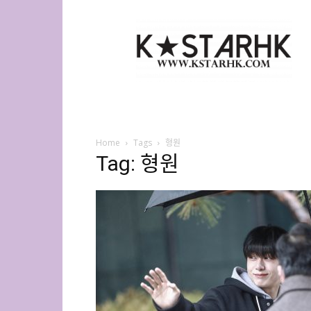
K-
Star
HK
Home
Tags
형원
Tag: 형원