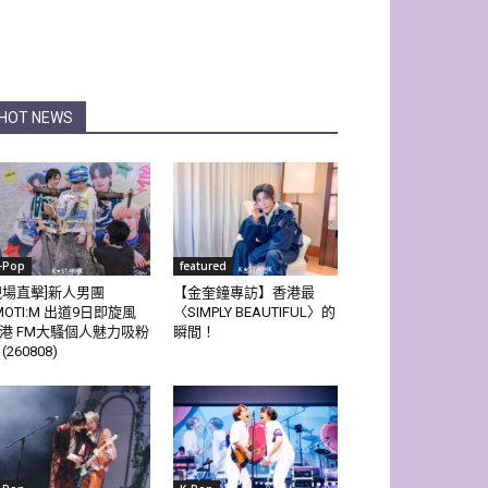
HOT NEWS
-Pop
featured
現場直擊]新人男團
【金奎鐘專訪】香港最
MOTI:M 出道9日即旋風
〈SIMPLY BEAUTIFUL〉的
港 FM大騷個人魅力吸粉
瞬間！
(260808)