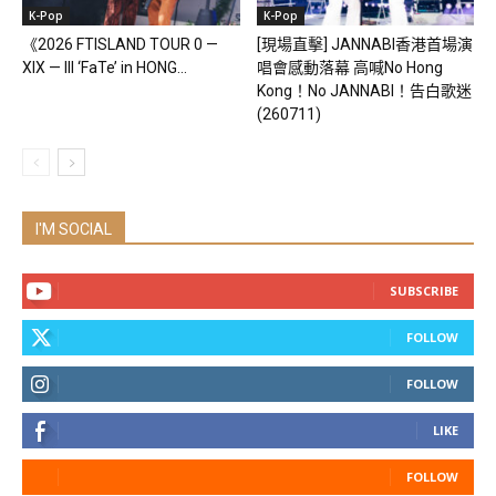
K-Pop
K-Pop
《2026 FTISLAND TOUR 0 —
[現場直擊] JANNABI香港首場演
XIX — III ‘FaTe’ in HONG...
唱會感動落幕 高喊No Hong
Kong！No JANNABI！告白歌迷
(260711)
I'M SOCIAL
SUBSCRIBE
FOLLOW
FOLLOW
LIKE
FOLLOW