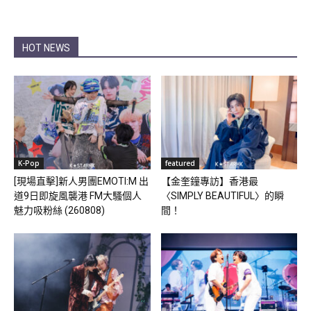
HOT NEWS
K-Pop
featured
[現場直擊]新人男團EMOTI:M 出
【金奎鐘專訪】香港最
道9日即旋風襲港 FM大騷個人
〈SIMPLY BEAUTIFUL〉的瞬
魅力吸粉絲 (260808)
間！