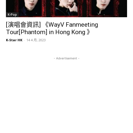
K-Pop
[演唱會資訊] 《WayV Fanmeeting
Tour[Phantom] in Hong Kong 》
K-Star HK
-
14 4 月, 2023
- Advertisement -