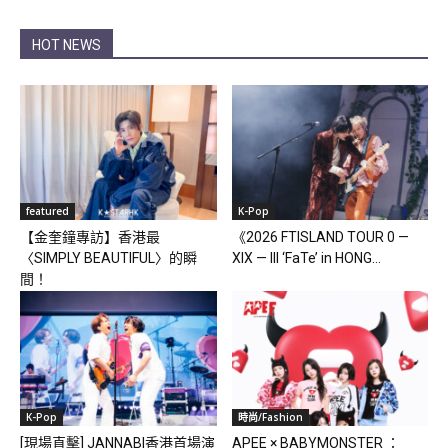
HOT NEWS
featured
K-Pop
【金奎鐘專訪】香港最
《2026 FTISLAND TOUR 0 —
〈SIMPLY BEAUTIFUL〉的瞬
XIX — III ‘FaTe’ in HONG...
間！
K-Pop
時尚/Fashion
[現場直擊] JANNABI香港首場演
APEE × BABYMONSTER ：