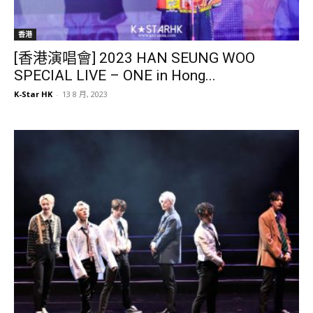
香港
[香港演唱會] 2023 HAN SEUNG WOO
SPECIAL LIVE – ONE in Hong...
K-Star HK
-
13 8 月, 2023