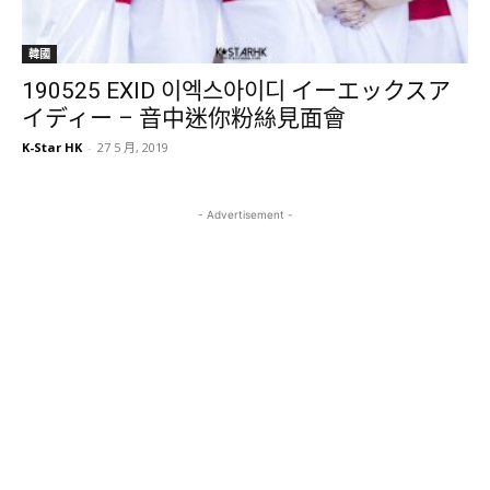
韓國
190525 EXID 이엑스아이디 イーエックスア
イディー – 音中迷你粉絲見面會
K-Star HK
-
27 5 月, 2019
- Advertisement -