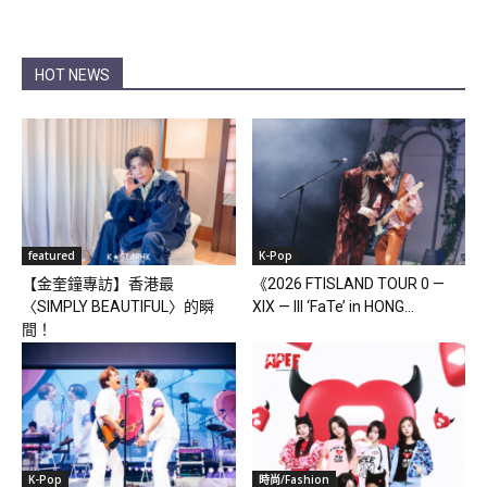
HOT NEWS
featured
K-Pop
【金奎鐘專訪】香港最
《2026 FTISLAND TOUR 0 —
〈SIMPLY BEAUTIFUL〉的瞬
XIX — III ‘FaTe’ in HONG...
間！
K-Pop
時尚/Fashion