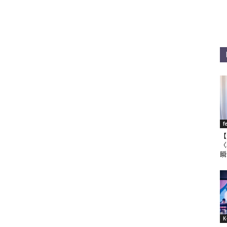
f
【
〈
瞬
K