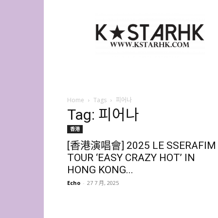
K-
Star
HK
Home
Tags
피어나
Tag: 피어나
香港
[香港演唱會] 2025 LE SSERAFIM
TOUR ‘EASY CRAZY HOT’ IN
HONG KONG...
Echo
-
27 7 月, 2025