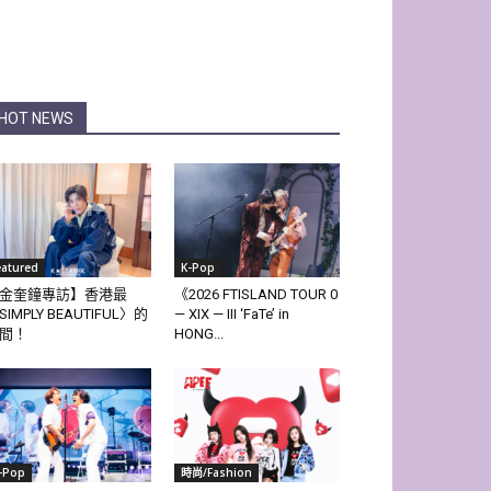
HOT NEWS
eatured
K-Pop
金奎鐘專訪】香港最
《2026 FTISLAND TOUR 0
SIMPLY BEAUTIFUL〉的
— XIX — III ‘FaTe’ in
間！
HONG...
-Pop
時尚/Fashion