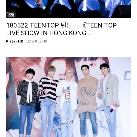
香港
180522 TEENTOP 틴탑 – 《TEEN TOP
LIVE SHOW IN HONG KONG...
K-Star HK
-
22 5 月, 2018