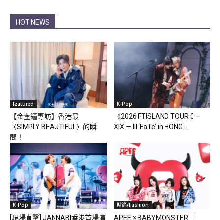
HOT NEWS
featured
K-Pop
【金奎鐘專訪】香港最
《2026 FTISLAND TOUR 0 —
〈SIMPLY BEAUTIFUL〉的瞬
XIX — III ‘FaTe’ in HONG...
間！
K-Pop
時尚/Fashion
[現場直擊] JANNABI香港首場演
APEE × BABYMONSTER ：