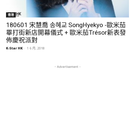
香港
180601 宋慧喬‬ ‪송혜교‬ ‪‎SongHyekyo -歐米茄
畢打街新店開幕儀式 + 歐米茄Trésor新表發
佈慶祝派對
K-Star HK
-
1 6 月, 2018
- Advertisement -