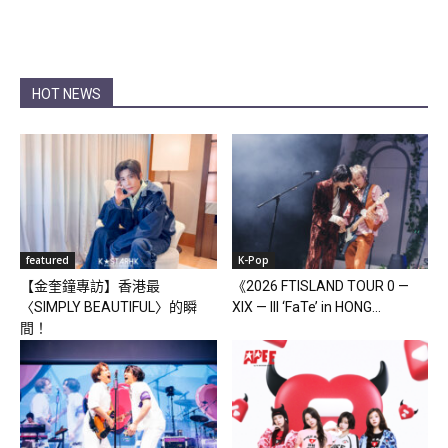
HOT NEWS
featured
K-Pop
【金奎鐘專訪】香港最
《2026 FTISLAND TOUR 0 —
〈SIMPLY BEAUTIFUL〉的瞬
XIX — III ‘FaTe’ in HONG...
間！