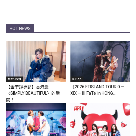
HOT NEWS
featured
K-Pop
【金奎鐘專訪】香港最
《2026 FTISLAND TOUR 0 —
〈SIMPLY BEAUTIFUL〉的瞬
XIX — III ‘FaTe’ in HONG...
間！