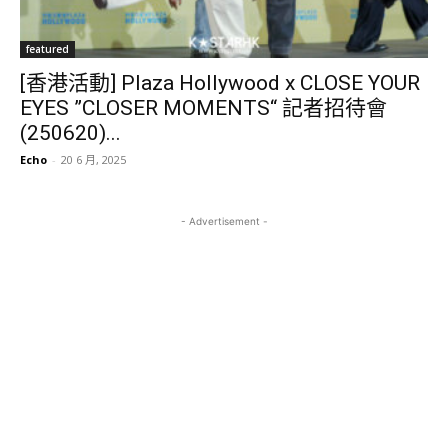
featured
[香港活動] Plaza Hollywood x CLOSE YOUR
EYES ”CLOSER MOMENTS“ 記者招待會
(250620)...
Echo
-
20 6 月, 2025
- Advertisement -