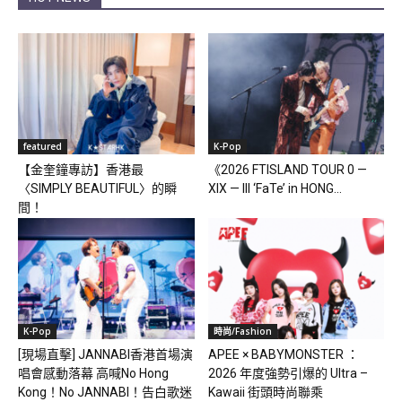
featured
K-Pop
【金奎鐘專訪】香港最
《2026 FTISLAND TOUR 0 —
〈SIMPLY BEAUTIFUL〉的瞬
XIX — III ‘FaTe’ in HONG...
間！
K-Pop
時尚/Fashion
[現場直擊] JANNABI香港首場演
APEE × BABYMONSTER ：
唱會感動落幕 高喊No Hong
2026 年度強勢引爆的 Ultra –
Kong！No JANNABI！告白歌迷
Kawaii 街頭時尚聯乘