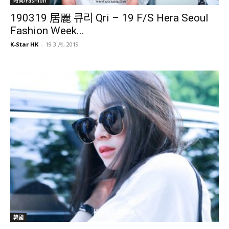
時尚/Fashion
190319 居麗 큐리 Qri – 19 F/S Hera Seoul
Fashion Week...
K-Star HK
-
19 3 月, 2019
韓國