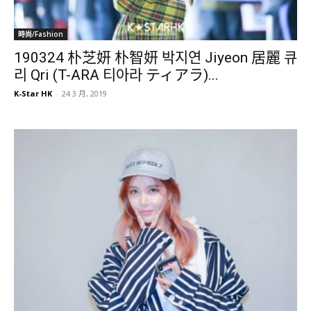
時尚/Fashion
190324 朴芝妍 朴智妍 박지연 Jiyeon 居麗 큐
리 Qri (T-ARA 티아라 ティアラ)...
K-Star HK
-
24 3 月, 2019