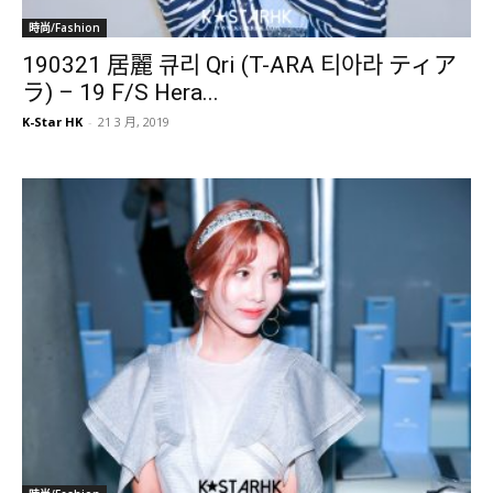
時尚/Fashion
190321 居麗 큐리 Qri (T-ARA 티아라 ティア
ラ) – 19 F/S Hera...
K-Star HK
-
21 3 月, 2019