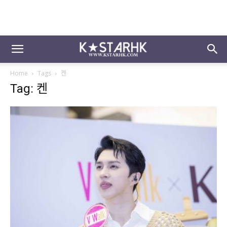
Home
Tags
켄
Tag: 켄