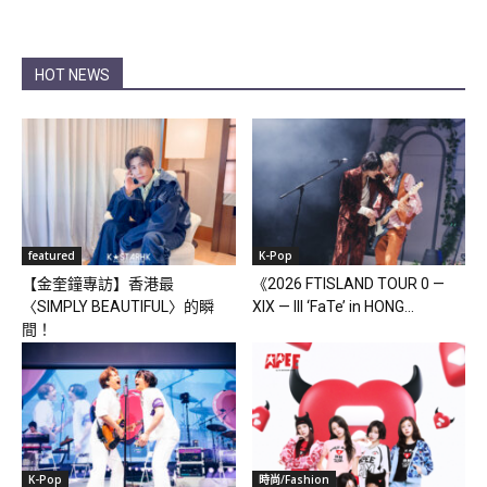
HOT NEWS
featured
K-Pop
【金奎鐘專訪】香港最
《2026 FTISLAND TOUR 0 —
〈SIMPLY BEAUTIFUL〉的瞬
XIX — III ‘FaTe’ in HONG...
間！
K-Pop
時尚/Fashion