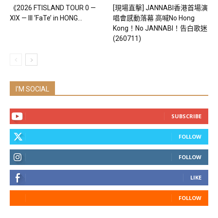
《2026 FTISLAND TOUR 0 —
[現場直擊] JANNABI香港首場演
XIX — III ‘FaTe’ in HONG...
唱會感動落幕 高喊No Hong
Kong！No JANNABI！告白歌迷
(260711)
I'M SOCIAL
SUBSCRIBE
FOLLOW
FOLLOW
LIKE
FOLLOW