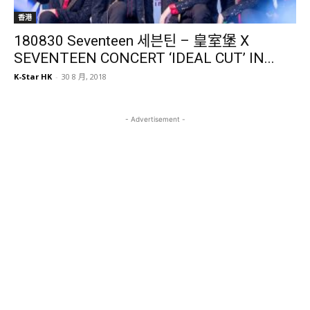
香港
180830 Seventeen 세븐틴 – 皇室堡 X
SEVENTEEN CONCERT ‘IDEAL CUT’ IN...
K-Star HK
-
30 8 月, 2018
- Advertisement -