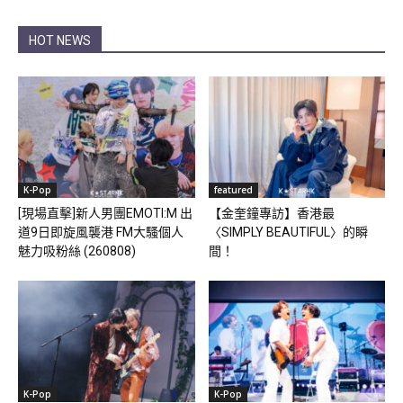
HOT NEWS
K-Pop
featured
[現場直擊]新人男團EMOTI:M 出
【金奎鐘專訪】香港最
道9日即旋風襲港 FM大騷個人
〈SIMPLY BEAUTIFUL〉的瞬
魅力吸粉絲 (260808)
間！
K-Pop
K-Pop