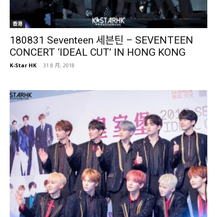
香港
180831 Seventeen 세븐틴 – SEVENTEEN
CONCERT ‘IDEAL CUT’ IN HONG KONG
K-Star HK
-
31 8 月, 2018