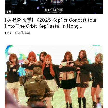
香港
[演唱會報導] 《2025 Kep1er Concert tour
[Into The Orbit Kep1asia] in Hong...
Echo
-
6 12 月, 2025