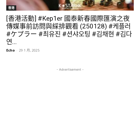
香港
[香港活動] #Kep1er 國泰新春國際匯演之夜
傳媒事前訪問與綵排觀看 (250128) #케플러
#ケプラー #최유진 #션샤오팅 #김채현 #김다
연...
Echo
-
29 1 月, 2025
- Advertisement -