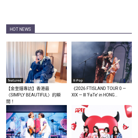
HOT NEWS
featured
K-Pop
【金奎鐘專訪】香港最
《2026 FTISLAND TOUR 0 —
〈SIMPLY BEAUTIFUL〉的瞬
XIX — III ‘FaTe’ in HONG...
間！