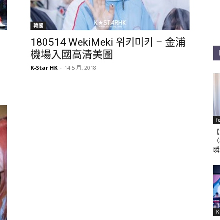
韓國
180514 WekiMeki 위키미키 – 金浦
機場入國高清美圖
K-Star HK
-
14 5 月, 2018
f
【
〈
瞬
K