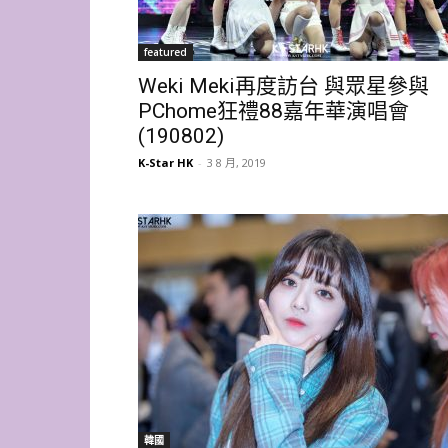
featured
Weki Meki再度訪台 與眾星參與
PChome狂禮88嘉年華演唱會
(190802)
K-Star HK
-
3 8 月, 2019
韓國