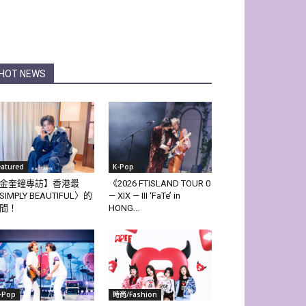
HOT NEWS
eatured
K-Pop
金奎鐘專訪】香港最
《2026 FTISLAND TOUR 0
SIMPLY BEAUTIFUL〉的
— XIX — III ‘FaTe’ in
間！
HONG...
-Pop
時尚/Fashion