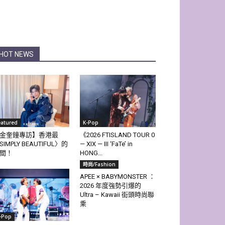
HOT NEWS
eatured
K-Pop
金奎鐘專訪】香港最
《2026 FTISLAND TOUR 0
SIMPLY BEAUTIFUL〉的
— XIX — III ‘FaTe’ in
間！
HONG...
時尚/Fashion
APEE × BABYMONSTER ：
2026 年度強勢引爆的
Ultra – Kawaii 街頭時尚聯
乘
-Pop