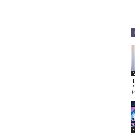
f
【
〈
瞬
K