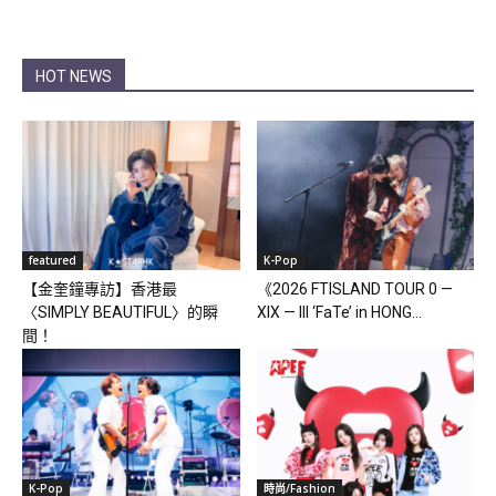
HOT NEWS
featured
K-Pop
【金奎鐘專訪】香港最
《2026 FTISLAND TOUR 0 —
〈SIMPLY BEAUTIFUL〉的瞬
XIX — III ‘FaTe’ in HONG...
間！
K-Pop
時尚/Fashion