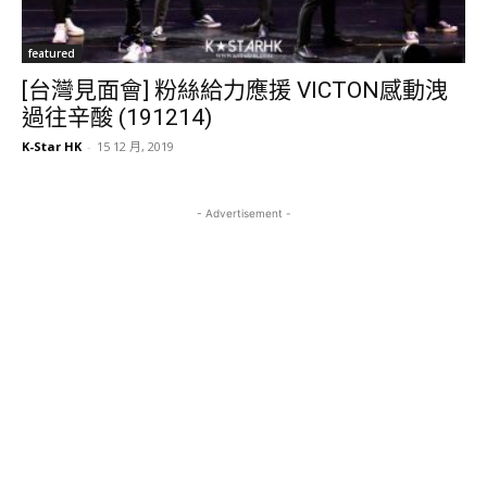
featured
[台灣見面會] 粉絲給力應援 VICTON感動洩
過往辛酸 (191214)
K-Star HK
-
15 12 月, 2019
- Advertisement -