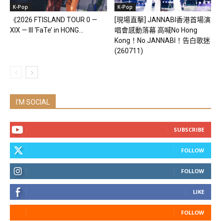
K-Pop
K-Pop
《2026 FTISLAND TOUR 0 —
[現場直擊] JANNABI香港首場演
XIX — III ‘FaTe’ in HONG...
唱會感動落幕 高喊No Hong
Kong！No JANNABI！告白歌迷
(260711)
I'M SOCIAL
SUBSCRIBE
FOLLOW
FOLLOW
LIKE
FOLLOW