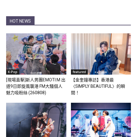
HOT NEWS
K-Pop
featured
[現場直擊]新人男團EMOTI:M 出
【金奎鐘專訪】香港最
道9日即旋風襲港 FM大騷個人
〈SIMPLY BEAUTIFUL〉的瞬
魅力吸粉絲 (260808)
間！