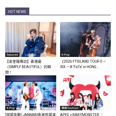
HOT NEWS
featured
K-Pop
【金奎鐘專訪】香港最
《2026 FTISLAND TOUR 0 —
〈SIMPLY BEAUTIFUL〉的瞬
XIX — III ‘FaTe’ in HONG...
間！
K-Pop
時尚/Fashion
[現場直擊] JANNABI香港首場演
APEE × BABYMONSTER ：