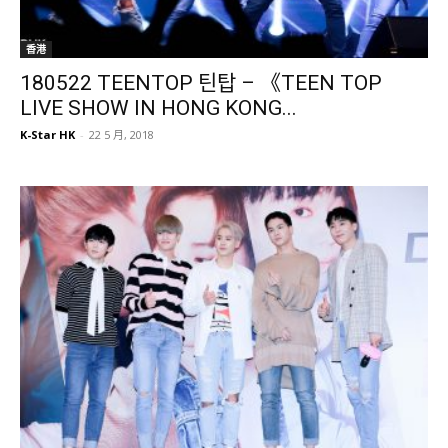
香港
180522 TEENTOP 틴탑 – 《TEEN TOP
LIVE SHOW IN HONG KONG...
K-Star HK
-
22 5 月, 2018