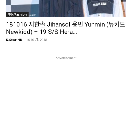
時尚/Fashion
181016 지한솔 Jihansol 윤민 Yunmin (뉴키드
Newkidd) – 19 S/S Hera...
K-Star HK
-
16 10 月, 2018
- Advertisement -