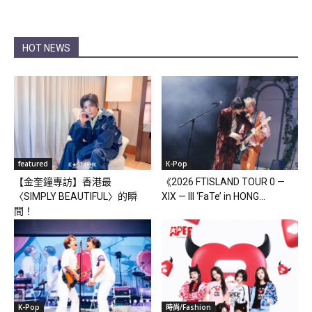
HOT NEWS
featured
K-Pop
【金奎鐘專訪】香港最
《2026 FTISLAND TOUR 0 —
〈SIMPLY BEAUTIFUL〉的瞬
XIX — III ‘FaTe’ in HONG...
間！
K-Pop
時尚/Fashion