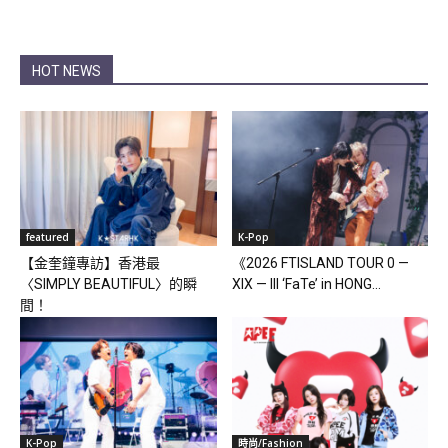
HOT NEWS
featured
K-Pop
【金奎鐘專訪】香港最
《2026 FTISLAND TOUR 0 —
〈SIMPLY BEAUTIFUL〉的瞬
XIX — III ‘FaTe’ in HONG...
間！
K-Pop
時尚/Fashion