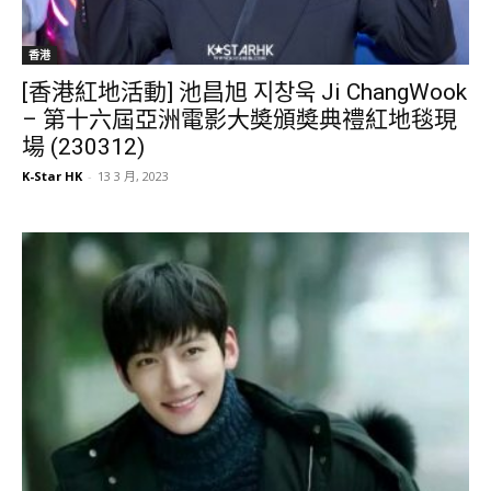
香港
[香港紅地活動] 池昌旭 지창욱 Ji ChangWook
– 第十六屆亞洲電影大奬頒奬典禮紅地毯現
場 (230312)
K-Star HK
-
13 3 月, 2023