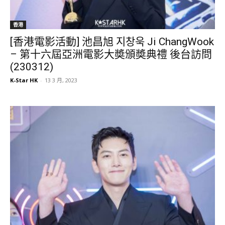
香港
[香港電影活動] 池昌旭 지창욱 Ji ChangWook
– 第十六屆亞洲電影大奬頒奬典禮 後台訪問
(230312)
K-Star HK
-
13 3 月, 2023