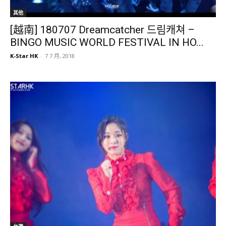
其他
[越南] 180707 Dreamcatcher 드림캐쳐 –
BINGO MUSIC WORLD FESTIVAL IN HO...
K-Star HK
-
7 7 月, 2018