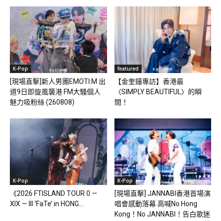
K-Pop
featured
[現場直擊]新人男團EMOTI:M 出
【金奎鐘專訪】香港最
道9日即旋風襲港 FM大騷個人
〈SIMPLY BEAUTIFUL〉的瞬
魅力吸粉絲 (260808)
間！
K-Pop
K-Pop
《2026 FTISLAND TOUR 0 —
[現場直擊] JANNABI香港首場演
XIX — III ‘FaTe’ in HONG...
唱會感動落幕 高喊No Hong
Kong！No JANNABI！告白歌迷