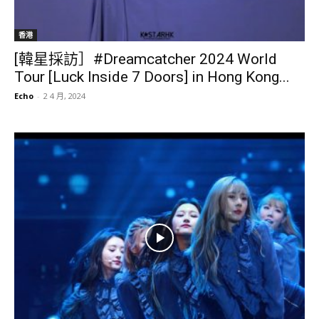
香港
[韓星採訪］#Dreamcatcher 2024 World
Tour [Luck Inside 7 Doors] in Hong Kong...
Echo
-
2 4 月, 2024