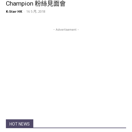
Champion 粉絲見面會
K-Star HK
-
16 5 月, 2018
- Advertisement -
HOT NEWS