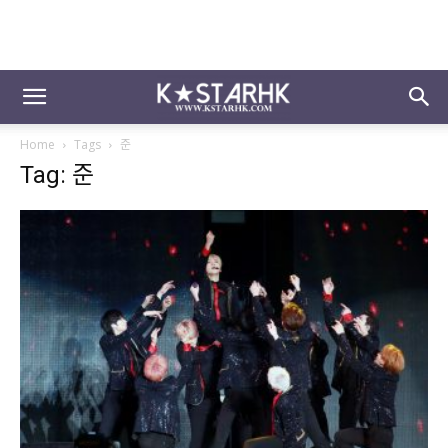
Home
Tags
준
Tag: 준