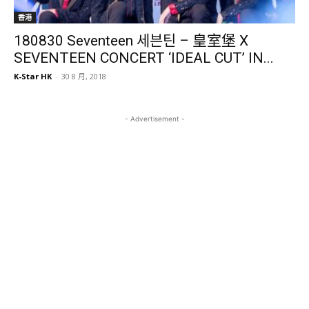
香港
180830 Seventeen 세븐틴 – 皇室堡 X
SEVENTEEN CONCERT ‘IDEAL CUT’ IN...
K-Star HK
-
30 8 月, 2018
- Advertisement -