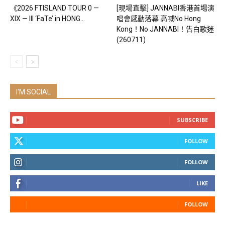
《2026 FTISLAND TOUR 0 —
[現場直擊] JANNABI香港首場演
XIX — III ‘FaTe’ in HONG...
唱會感動落幕 高喊No Hong
Kong！No JANNABI！告白歌迷
(260711)
I'M SOCIAL
SUBSCRIBE
FOLLOW
FOLLOW
LIKE
FOLLOW