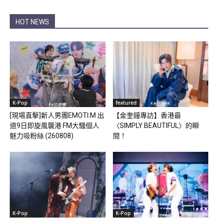
HOT NEWS
K-Pop
featured
[現場直擊]新人男團EMOTI:M 出
【金奎鐘專訪】香港最
道9日即旋風襲港 FM大騷個人
〈SIMPLY BEAUTIFUL〉的瞬
魅力吸粉絲 (260808)
間！
K-Pop
K-Pop