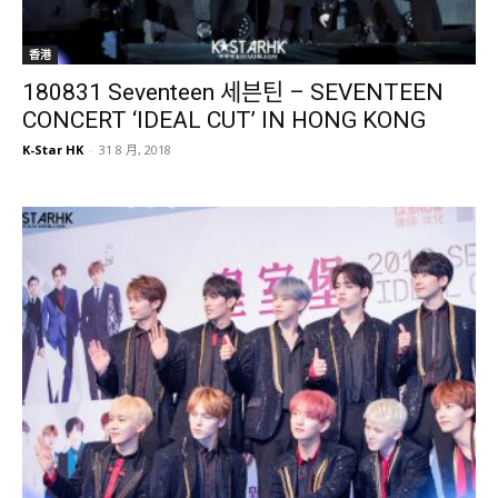
香港
180831 Seventeen 세븐틴 – SEVENTEEN
CONCERT ‘IDEAL CUT’ IN HONG KONG
K-Star HK
-
31 8 月, 2018