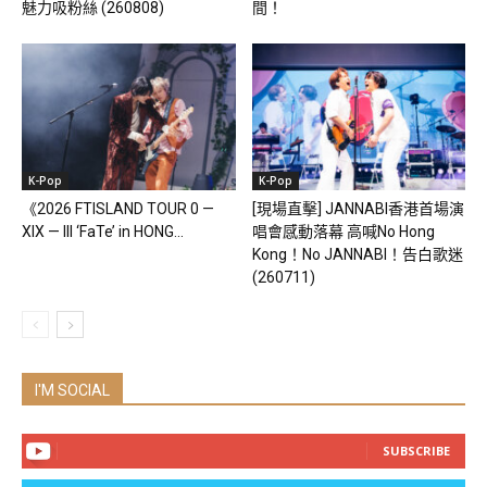
魅力吸粉絲 (260808)
間！
K-Pop
K-Pop
《2026 FTISLAND TOUR 0 —
[現場直擊] JANNABI香港首場演
XIX — III ‘FaTe’ in HONG...
唱會感動落幕 高喊No Hong
Kong！No JANNABI！告白歌迷
(260711)
I'M SOCIAL
SUBSCRIBE