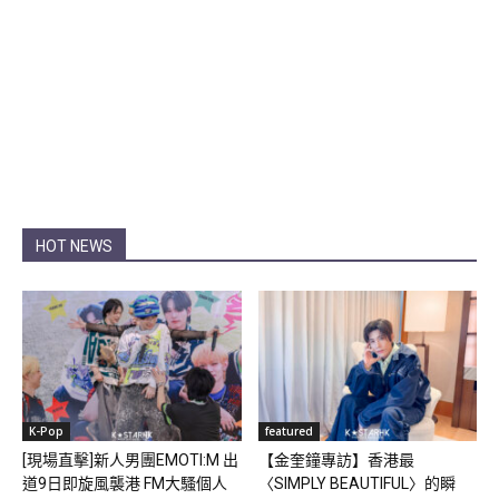
HOT NEWS
K-Pop
featured
[現場直擊]新人男團EMOTI:M 出
【金奎鐘專訪】香港最
道9日即旋風襲港 FM大騷個人
〈SIMPLY BEAUTIFUL〉的瞬