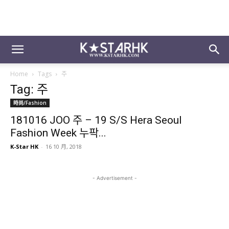
Home
Tags
주
Tag: 주
時尚/Fashion
181016 JOO 주 – 19 S/S Hera Seoul
Fashion Week 누팍...
K-Star HK
-
16 10 月, 2018
- Advertisement -