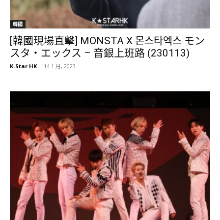
韓國
[韓國現場直擊] MONSTA X 몬스타엑스 モン
スタ・エックス – 音銀上班路 (230113)
K-Star HK
-
14 1 月, 2023