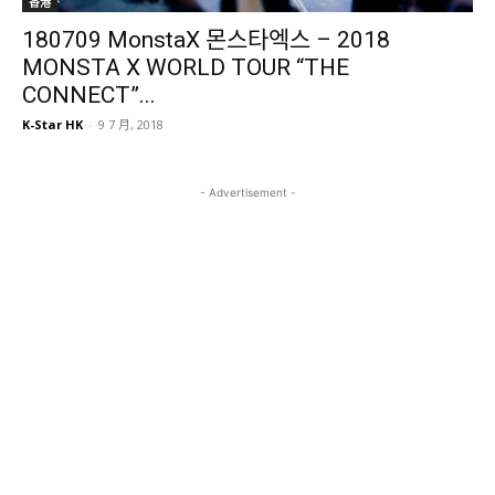
香港
180709 MonstaX 몬스타엑스 – 2018
MONSTA X WORLD TOUR “THE
CONNECT”...
K-Star HK
-
9 7 月, 2018
- Advertisement -