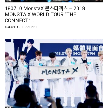
香港
180710 MonstaX 몬스타엑스 – 2018
MONSTA X WORLD TOUR “THE
CONNECT”...
K-Star HK
-
10 7 月, 2018