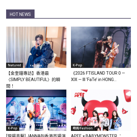
HOT NEWS
featured
K-Pop
【金奎鐘專訪】香港最
《2026 FTISLAND TOUR 0 —
〈SIMPLY BEAUTIFUL〉的瞬
XIX — III ‘FaTe’ in HONG...
間！
K-Pop
時尚/Fashion
[現場直擊] JANNABI香港首場演
APEE × BABYMONSTER ：