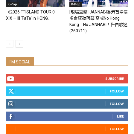
K-Pop
K-Pop
《2026 FTISLAND TOUR 0 —
[現場直擊] JANNABI香港首場演
XIX — III ‘FaTe’ in HONG...
唱會感動落幕 高喊No Hong
Kong！No JANNABI！告白歌迷
(260711)
I'M SOCIAL
SUBSCRIBE
FOLLOW
FOLLOW
LIKE
FOLLOW