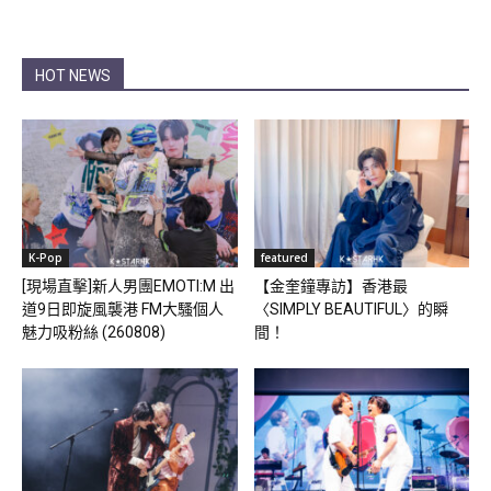
HOT NEWS
K-Pop
featured
[現場直擊]新人男團EMOTI:M 出
【金奎鐘專訪】香港最
道9日即旋風襲港 FM大騷個人
〈SIMPLY BEAUTIFUL〉的瞬
魅力吸粉絲 (260808)
間！