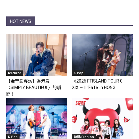
HOT NEWS
featured
K-Pop
【金奎鐘專訪】香港最
《2026 FTISLAND TOUR 0 —
〈SIMPLY BEAUTIFUL〉的瞬
XIX — III ‘FaTe’ in HONG...
間！
K-Pop
時尚/Fashion