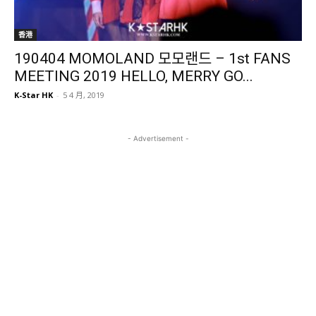
香港
190404 MOMOLAND 모모랜드 – 1st FANS
MEETING 2019 HELLO, MERRY GO...
K-Star HK
-
5 4 月, 2019
- Advertisement -