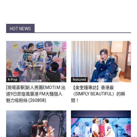
HOT NEWS
K-Pop
featured
[現場直擊]新人男團EMOTI:M 出
【金奎鐘專訪】香港最
道9日即旋風襲港 FM大騷個人
〈SIMPLY BEAUTIFUL〉的瞬
魅力吸粉絲 (260808)
間！