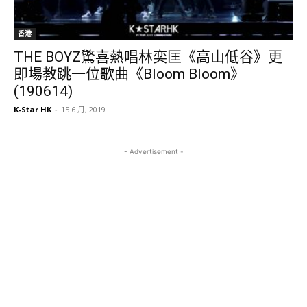
香港
THE BOYZ驚喜熱唱林奕匡《高山低谷》更
即場教跳一位歌曲《Bloom Bloom》
(190614)
K-Star HK
-
15 6 月, 2019
- Advertisement -