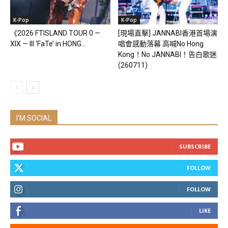
K-Pop
K-Pop
《2026 FTISLAND TOUR 0 —
[現場直擊] JANNABI香港首場演
XIX — III ‘FaTe’ in HONG...
唱會感動落幕 高喊No Hong
Kong！No JANNABI！告白歌迷
(260711)
I'M SOCIAL
SUBSCRIBE
FOLLOW
FOLLOW
LIKE