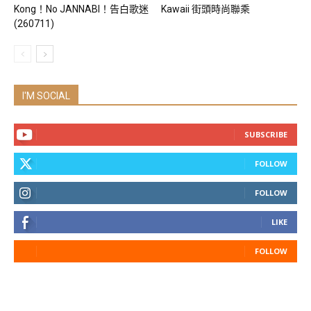
Kong！No JANNABI！告白歌迷
Kawaii 街頭時尚聯乘
(260711)
I'M SOCIAL
SUBSCRIBE
FOLLOW
FOLLOW
LIKE
FOLLOW