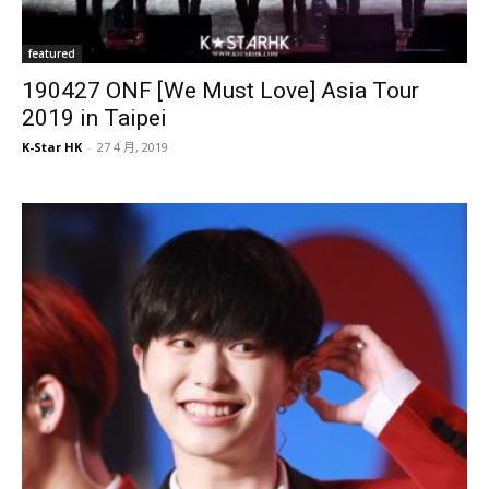
featured
190427 ONF [We Must Love] Asia Tour
2019 in Taipei
K-Star HK
-
27 4 月, 2019