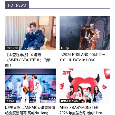
HOT NEWS
featured
K-Pop
【金奎鐘專訪】香港最
《2026 FTISLAND TOUR 0 —
〈SIMPLY BEAUTIFUL〉的瞬
XIX — III ‘FaTe’ in HONG...
間！
K-Pop
時尚/Fashion
[現場直擊] JANNABI香港首場演
APEE × BABYMONSTER ：
唱會感動落幕 高喊No Hong
2026 年度強勢引爆的 Ultra –