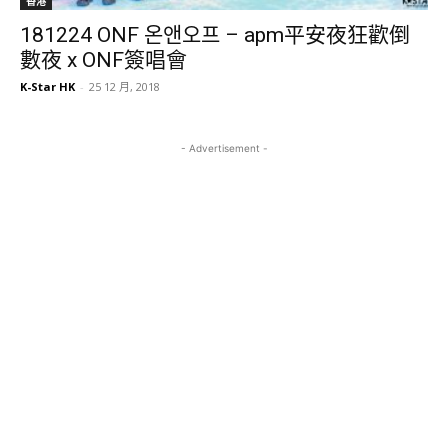
香港
181224 ONF 온앤오프 – apm平安夜狂歡倒
數夜 x ONF簽唱會
K-Star HK
-
25 12 月, 2018
- Advertisement -