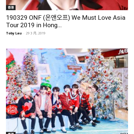
香港
190329 ONF (온앤오프) We Must Love Asia
Tour 2019 in Hong...
Toby Lau
-
29 3 月, 2019