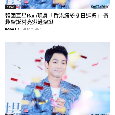
K-Pop
韓國巨星Rain現身「香港繽紛冬日巡禮」 奇
趣聖誕村亮燈過聖誕
K-Star HK
-
20 12 月, 2022