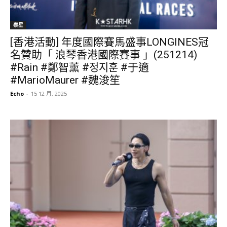
泰星
[香港活動] 年度國際賽馬盛事LONGINES冠
名贊助「 浪琴香港國際賽事 」(251214)
#Rain #鄭智薰 #정지훈 #于適
#MarioMaurer #魏浚笙
Echo
-
15 12 月, 2025