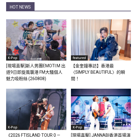
HOT NEWS
K-Pop
featured
[現場直擊]新人男團EMOTI:M 出
【金奎鐘專訪】香港最
道9日即旋風襲港 FM大騷個人
〈SIMPLY BEAUTIFUL〉的瞬
魅力吸粉絲 (260808)
間！
K-Pop
K-Pop
《2026 FTISLAND TOUR 0 —
[現場直擊] JANNABI香港首場演