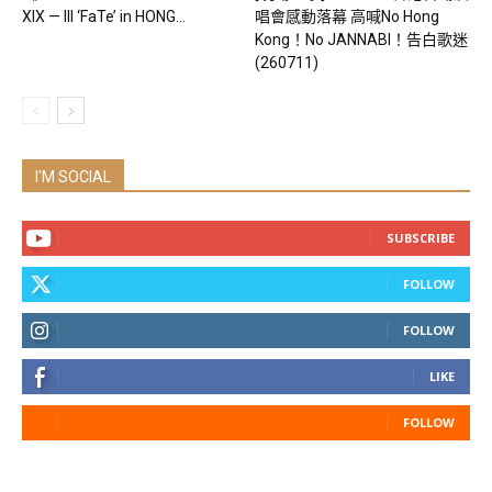
XIX — III ‘FaTe’ in HONG...
唱會感動落幕 高喊No Hong
Kong！No JANNABI！告白歌迷
(260711)
I'M SOCIAL
SUBSCRIBE
FOLLOW
FOLLOW
LIKE
FOLLOW