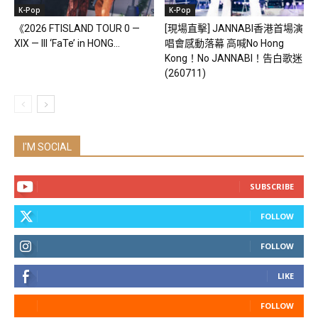
K-Pop
K-Pop
《2026 FTISLAND TOUR 0 —
[現場直擊] JANNABI香港首場演
XIX — III ‘FaTe’ in HONG...
唱會感動落幕 高喊No Hong
Kong！No JANNABI！告白歌迷
(260711)
I'M SOCIAL
SUBSCRIBE
FOLLOW
FOLLOW
LIKE
FOLLOW