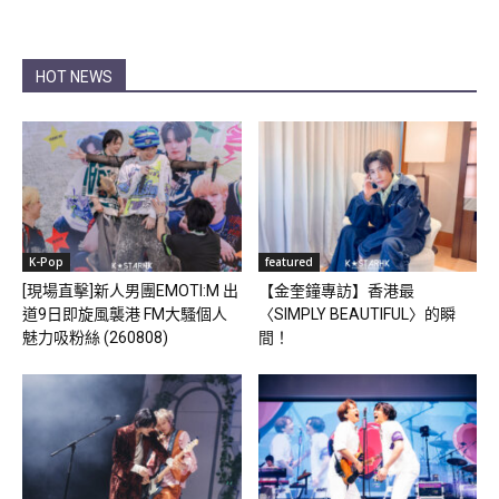
HOT NEWS
K-Pop
featured
[現場直擊]新人男團EMOTI:M 出
【金奎鐘專訪】香港最
道9日即旋風襲港 FM大騷個人
〈SIMPLY BEAUTIFUL〉的瞬
魅力吸粉絲 (260808)
間！