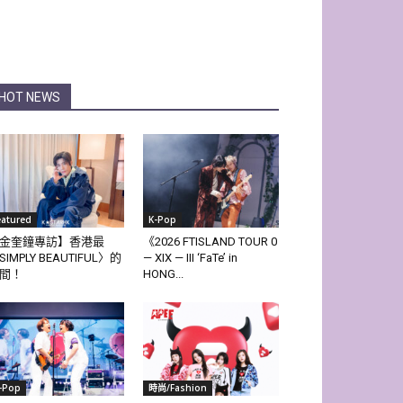
HOT NEWS
eatured
K-Pop
金奎鐘專訪】香港最
《2026 FTISLAND TOUR 0
SIMPLY BEAUTIFUL〉的
— XIX — III ‘FaTe’ in
間！
HONG...
-Pop
時尚/Fashion