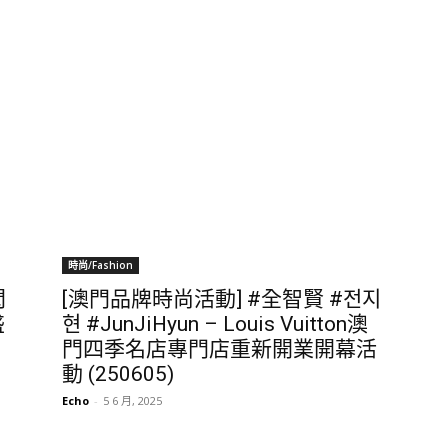
時尚/Fashion
閃
[澳門品牌時尚活動] #全智賢 #전지
盛
현 #JunJiHyun – Louis Vuitton澳
門四季名店專門店重新開業開幕活
動 (250605)
Echo
-
5 6 月, 2025