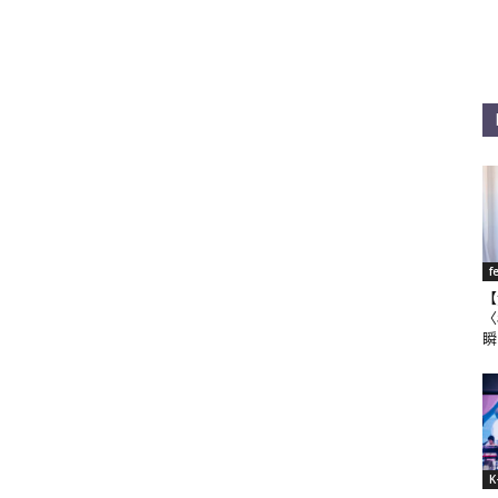
f
【
〈
瞬
K