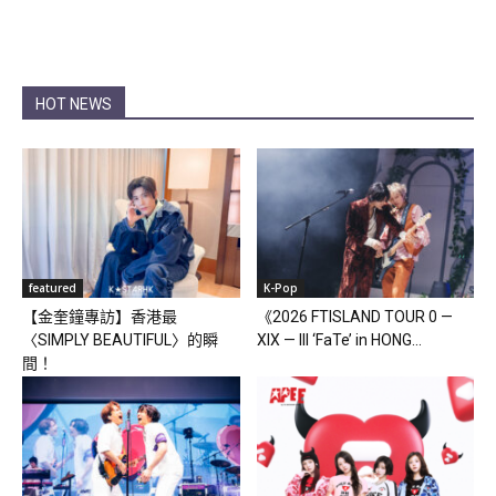
HOT NEWS
featured
K-Pop
【金奎鐘專訪】香港最
《2026 FTISLAND TOUR 0 —
〈SIMPLY BEAUTIFUL〉的瞬
XIX — III ‘FaTe’ in HONG...
間！