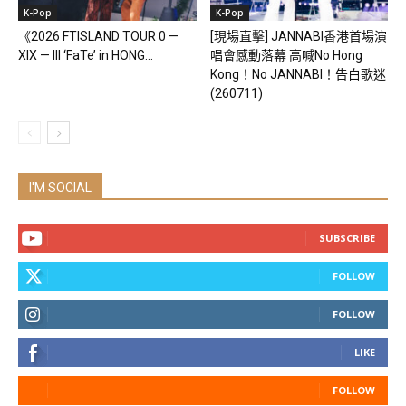
K-Pop
K-Pop
《2026 FTISLAND TOUR 0 —
[現場直擊] JANNABI香港首場演
XIX — III ‘FaTe’ in HONG...
唱會感動落幕 高喊No Hong
Kong！No JANNABI！告白歌迷
(260711)
I'M SOCIAL
SUBSCRIBE
FOLLOW
FOLLOW
LIKE
FOLLOW