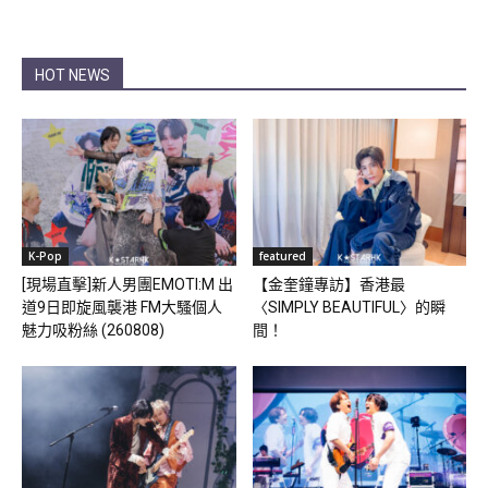
HOT NEWS
K-Pop
featured
[現場直擊]新人男團EMOTI:M 出
【金奎鐘專訪】香港最
道9日即旋風襲港 FM大騷個人
〈SIMPLY BEAUTIFUL〉的瞬
魅力吸粉絲 (260808)
間！