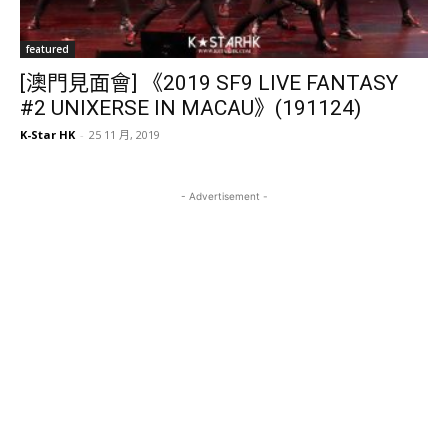
featured
[澳門見面會] 《2019 SF9 LIVE FANTASY
#2 UNIXERSE IN MACAU》(191124)
K-Star HK
-
25 11 月, 2019
- Advertisement -