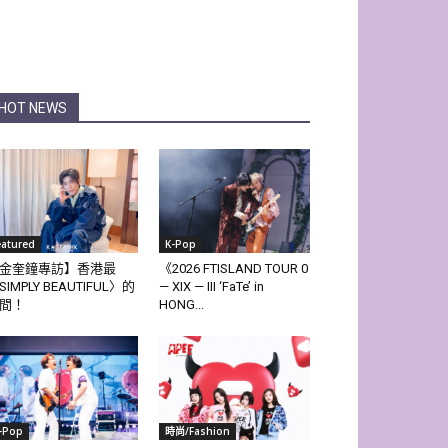
HOT NEWS
eatured
K-Pop
金奎鐘專訪】香港最
《2026 FTISLAND TOUR 0
SIMPLY BEAUTIFUL〉的
— XIX — III ‘FaTe’ in
間！
HONG...
-Pop
時尚/Fashion