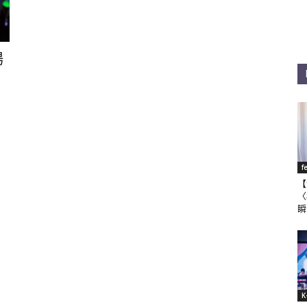
場
f
【
〈
瞬
K