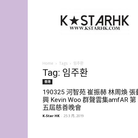
K-
Star
HK
Home
Tags
임주환
Tag: 임주환
香港
190325 河智苑 崔振赫 林周煥 張
興 Kevin Woo 群聲雲集amfAR 第
五屆慈善晚會
K-Star HK
-
25 3 月, 2019