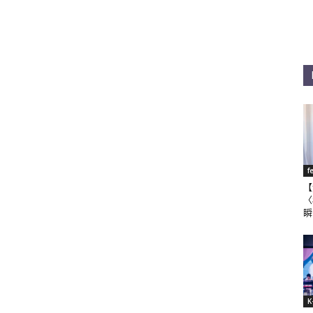
f
【
〈
瞬
K