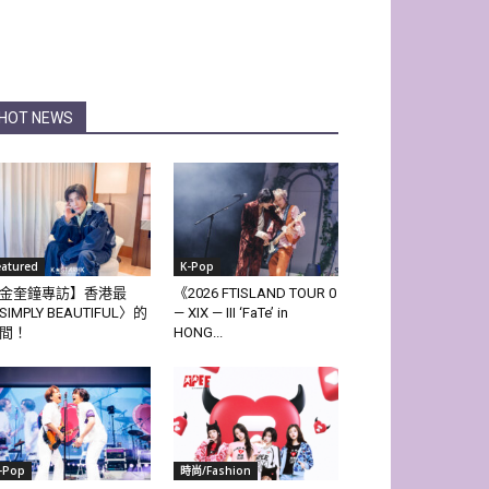
HOT NEWS
eatured
K-Pop
金奎鐘專訪】香港最
《2026 FTISLAND TOUR 0
SIMPLY BEAUTIFUL〉的
— XIX — III ‘FaTe’ in
間！
HONG...
-Pop
時尚/Fashion