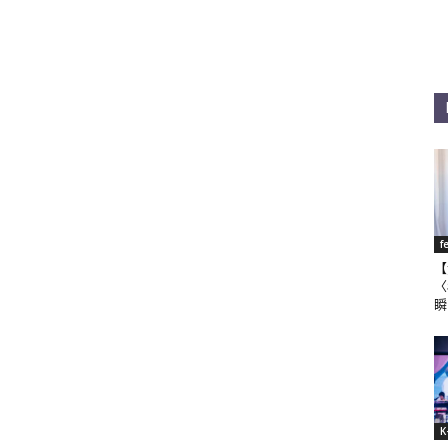
f
【
〈
瞬
K