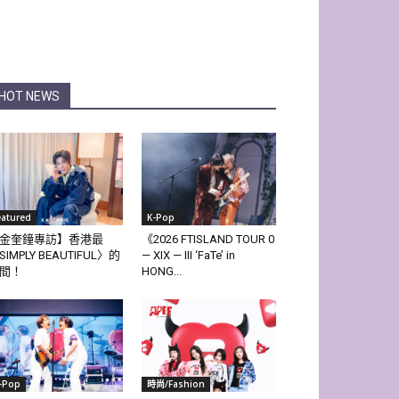
HOT NEWS
eatured
K-Pop
金奎鐘專訪】香港最
《2026 FTISLAND TOUR 0
SIMPLY BEAUTIFUL〉的
— XIX — III ‘FaTe’ in
間！
HONG...
-Pop
時尚/Fashion