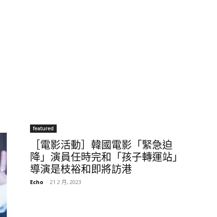
featured
［電影活動］韓國電影「緊急迫
降」演員任時完和「孩子轉運站」
導演是枝裕和即將訪港
Echo
-
21 2 月, 2023