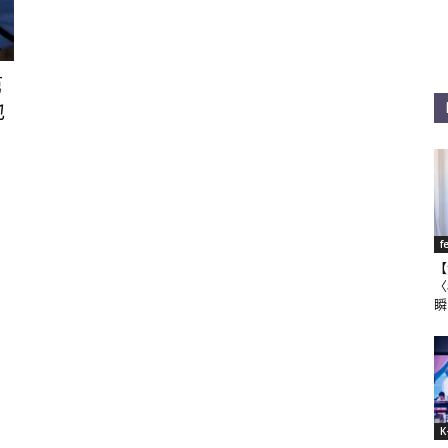
第
地
f
【
〈
瞬
K