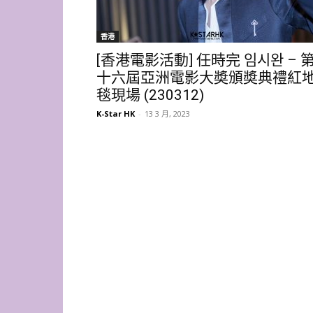
香港
[香港電影活動] 任時完 임시완 – 
十六屆亞洲電影大奬頒奬典禮紅
毯現場 (230312)
K-Star HK
-
13 3 月, 2023