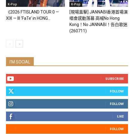
K-Pop
K-Pop
《2026 FTISLAND TOUR 0 —
[現場直擊] JANNABI香港首場演
XIX — III ‘FaTe’ in HONG...
唱會感動落幕 高喊No Hong
Kong！No JANNABI！告白歌迷
(260711)
I'M SOCIAL
SUBSCRIBE
FOLLOW
FOLLOW
LIKE
FOLLOW