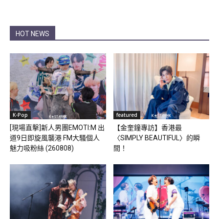
HOT NEWS
K-Pop
featured
[現場直擊]新人男團EMOTI:M 出
【金奎鐘專訪】香港最
道9日即旋風襲港 FM大騷個人
〈SIMPLY BEAUTIFUL〉的瞬
魅力吸粉絲 (260808)
間！