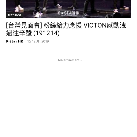
featured
[台灣見面會] 粉絲給力應援 VICTON感動洩
過往辛酸 (191214)
K-Star HK
-
15 12 月, 2019
- Advertisement -