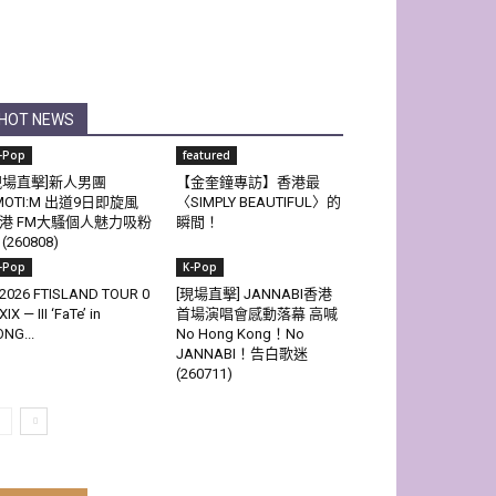
HOT NEWS
-Pop
featured
現場直擊]新人男團
【金奎鐘專訪】香港最
MOTI:M 出道9日即旋風
〈SIMPLY BEAUTIFUL〉的
港 FM大騷個人魅力吸粉
瞬間！
(260808)
-Pop
K-Pop
2026 FTISLAND TOUR 0
[現場直擊] JANNABI香港
XIX — III ‘FaTe’ in
首場演唱會感動落幕 高喊
NG...
No Hong Kong！No
JANNABI！告白歌迷
(260711)