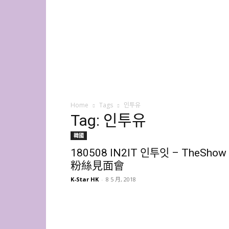
K-
Star
HK
Home
Tags
인투유
Tag: 인투유
韓國
180508 IN2IT 인투잇 – TheShow
粉絲見面會
K-Star HK
-
8 5 月, 2018