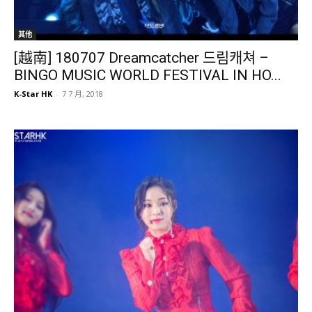
其他
[越南] 180707 Dreamcatcher 드림캐쳐 –
BINGO MUSIC WORLD FESTIVAL IN HO...
K-Star HK
-
7 7 月, 2018