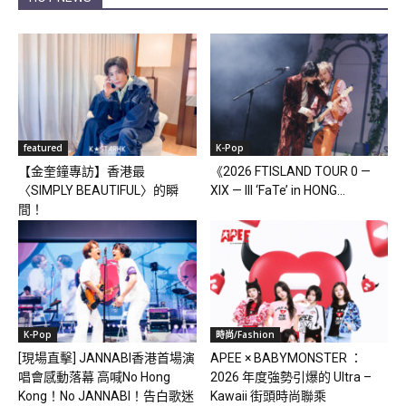
featured
K-Pop
【金奎鐘專訪】香港最
《2026 FTISLAND TOUR 0 —
〈SIMPLY BEAUTIFUL〉的瞬
XIX — III ‘FaTe’ in HONG...
間！
K-Pop
時尚/Fashion
[現場直擊] JANNABI香港首場演
APEE × BABYMONSTER ：
唱會感動落幕 高喊No Hong
2026 年度強勢引爆的 Ultra –
Kong！No JANNABI！告白歌迷
Kawaii 街頭時尚聯乘