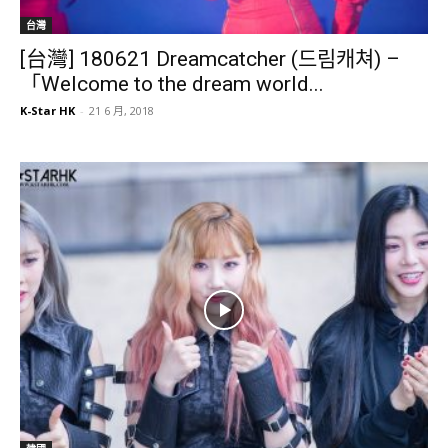
台灣
[台灣] 180621 Dreamcatcher (드림캐쳐) –
「Welcome to the dream world...
K-Star HK
-
21 6 月, 2018