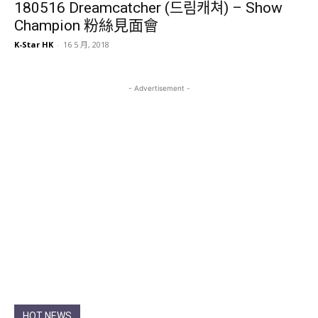
180516 Dreamcatcher (드림캐쳐) – Show
Champion 粉絲見面會
K-Star HK
-
16 5 月, 2018
- Advertisement -
HOT NEWS