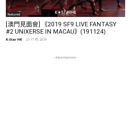
featured
[澳門見面會] 《2019 SF9 LIVE FANTASY
#2 UNIXERSE IN MACAU》(191124)
K-Star HK
-
25 11 月, 2019
- Advertisement -