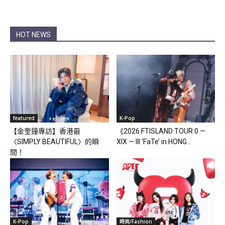
HOT NEWS
featured
K-Pop
【金奎鐘專訪】香港最
《2026 FTISLAND TOUR 0 —
〈SIMPLY BEAUTIFUL〉的瞬
XIX — III ‘FaTe’ in HONG...
間！
K-Pop
時尚/Fashion